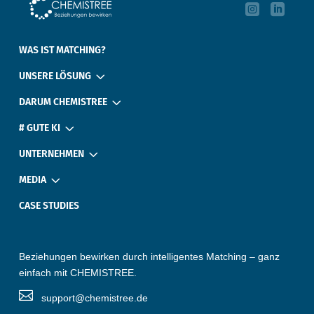


‎ ‎ ‎ ‎
WAS IST MATCHING?
3
UNSERE LÖSUNG
3
DARUM CHEMISTREE
3
# GUTE KI
3
UNTERNEHMEN
3
MEDIA
CASE STUDIES
Beziehungen bewirken durch intelligentes Matching – ganz
einfach mit CHEMISTREE.

‎ ‎ ‎ support@chemistree.de