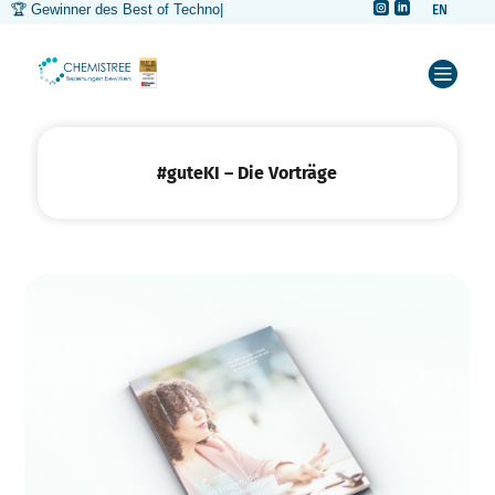


🏆 Gewinner des Best of Technolo
|
EN



#guteKI – Die Vorträge