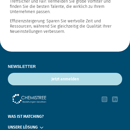
Treffsicher und Fair: Vermeiden Sie grobe Vorfilter und
finden Sie die besten Talente, die wirklich zu Ihrem
Unternehmen passen.
Effizienzsteigerung: Sparen Sie wertvolle Zeit und
Ressourcen, während Sie gleichzeitig die Qualität Ihrer
Neueinstellungen verbessern.
NEWSLETTER
Jetzt anmelden


‎ ‎ ‎ ‎
WAS IST MATCHING?
3
UNSERE LÖSUNG