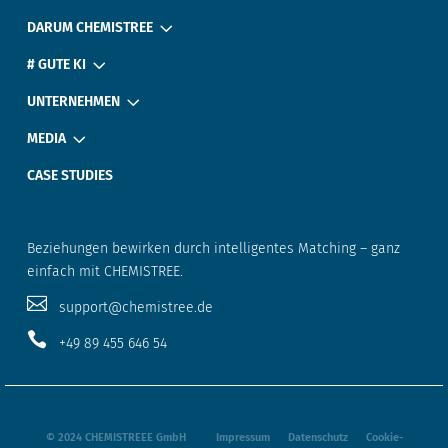
3
DARUM CHEMISTREE
3
# GUTE KI
3
UNTERNEHMEN
3
MEDIA
CASE STUDIES
Beziehungen bewirken durch intelligentes Matching – ganz
einfach mit CHEMISTREE.

‎ ‎ ‎ support@chemistree.de

‎ ‎ ‎ +49 89 455 646 54
© 2024 CHEMISTREEE GmbH‎ ‎ ‎ ‎ ‎ ‎ ‎ ‎ ‎ ‎
Impressum‎
‎ ‎ ‎ ‎ ‎
Datenschutz
‎ ‎ ‎ ‎ ‎
Cookie‎-