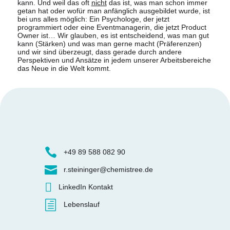
kann. Und weil das oft
nicht
das ist, was man schon immer
getan hat oder wofür man anfänglich ausgebildet wurde, ist
bei uns alles möglich: Ein Psychologe, der jetzt
programmiert oder eine Eventmanagerin, die jetzt Product
Owner ist… Wir glauben, es ist entscheidend, was man gut
kann (Stärken) und was man gerne macht (Präferenzen)
und wir sind überzeugt, dass gerade durch andere
Perspektiven und Ansätze in jedem unserer Arbeitsbereiche
das Neue in die Welt kommt.

‎ ‎ ‎+49 89 588 082 90

‎ ‎ ‎r.steininger@chemistree.de

‎ ‎ LinkedIn Kontakt
h
‎ ‎ Lebenslauf