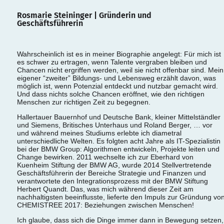
Rosmarie Steininger | Gründerin und
Geschäftsführerin
Wahrscheinlich ist es in meiner Biographie angelegt: Für mich ist
es schwer zu ertragen, wenn Talente vergraben bleiben und
Chancen nicht ergriffen werden, weil sie nicht offenbar sind. Mein
eigener “zweiter” Bildungs- und Lebensweg erzählt davon, was
möglich ist, wenn Potenzial entdeckt und nutzbar gemacht wird.
Und dass nichts solche Chancen eröffnet, wie den richtigen
Menschen zur richtigen Zeit zu begegnen.
Hallertauer Bauernhof und Deutsche Bank, kleiner Mittelständler
und Siemens, Britisches Unterhaus und Roland Berger, … vor
und während meines Studiums erlebte ich diametral
unterschiedliche Welten. Es folgten acht Jahre als IT-Spezialistin
bei der BMW Group: Algorithmen entwickeln, Projekte leiten und
Change bewirken. 2011 wechselte ich zur Eberhard von
Kuenheim Stiftung der BMW AG, wurde 2014 Stellvertretende
Geschäftsführerin der Bereiche Strategie und Finanzen und
verantwortete den Integrationsprozess mit der BMW Stiftung
Herbert Quandt. Das, was mich während dieser Zeit am
nachhaltigsten beeinflusste, lieferte den Impuls zur Gründung vo
CHEMISTREE 2017: Beziehungen zwischen Menschen!
Ich glaube, dass sich die Dinge immer dann in Bewegung setzen,