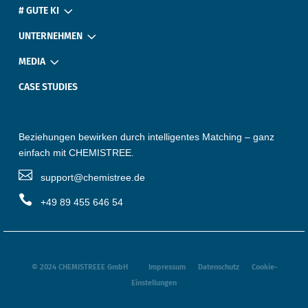
3
# GUTE KI
3
UNTERNEHMEN
3
MEDIA
CASE STUDIES
Beziehungen bewirken durch intelligentes Matching – ganz
einfach mit CHEMISTREE.

‎ ‎ ‎ support@chemistree.de

‎ ‎ ‎ +49 89 455 646 54
© 2024 CHEMISTREEE GmbH‎ ‎ ‎ ‎ ‎ ‎ ‎ ‎ ‎ ‎
Impressum‎
‎ ‎ ‎ ‎ ‎
Datenschutz
‎ ‎ ‎ ‎ ‎
Cookie‎-
Einstellungen