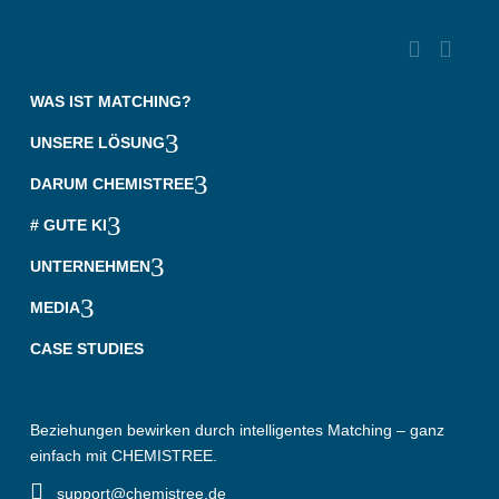


‎ ‎ ‎ ‎
WAS IST MATCHING?
3
UNSERE LÖSUNG
3
DARUM CHEMISTREE
3
# GUTE KI
3
UNTERNEHMEN
3
MEDIA
CASE STUDIES
Beziehungen bewirken durch intelligentes Matching – ganz
einfach mit CHEMISTREE.

‎ ‎ ‎ support@chemistree.de