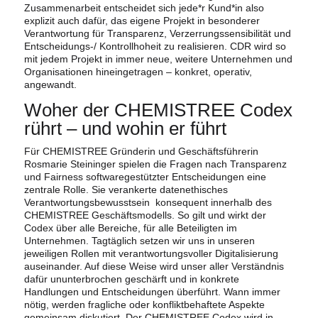
Zusammenarbeit entscheidet sich jede*r Kund*in also
explizit auch dafür, das eigene Projekt in besonderer
Verantwortung für Transparenz, Verzerrungssensibilität und
Entscheidungs-/ Kontrollhoheit zu realisieren. CDR wird so
mit jedem Projekt in immer neue, weitere Unternehmen und
Organisationen hineingetragen – konkret, operativ,
angewandt.
Woher der CHEMISTREE Codex
rührt – und wohin er führt
Für CHEMISTREE Gründerin und Geschäftsführerin
Rosmarie Steininger spielen die Fragen nach Transparenz
und Fairness softwaregestützter Entscheidungen eine
zentrale Rolle. Sie verankerte datenethisches
Verantwortungsbewusstsein konsequent innerhalb des
CHEMISTREE Geschäftsmodells. So gilt und wirkt der
Codex über alle Bereiche, für alle Beteiligten im
Unternehmen. Tagtäglich setzen wir uns in unseren
jeweiligen Rollen mit verantwortungsvoller Digitalisierung
auseinander. Auf diese Weise wird unser aller Verständnis
dafür ununterbrochen geschärft und in konkrete
Handlungen und Entscheidungen überführt. Wann immer
nötig, werden fragliche oder konfliktbehaftete Aspekte
gemeinsam diskutiert. Der CHEMISTREE Codex wird in