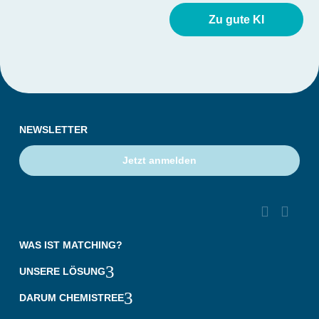
Zu gute KI
NEWSLETTER
Jetzt anmelden


‎ ‎ ‎ ‎
WAS IST MATCHING?
3
UNSERE LÖSUNG
3
DARUM CHEMISTREE