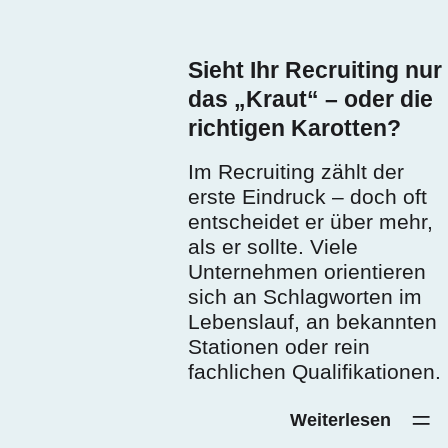
Recruiting nur
Sieht Ihr Recruiting nur
Talent Management
“ – oder die
das „Kraut“ – oder die
Beziehungsarbeit
Karotten?
richtigen Karotten?
Gute Matches entste
nicht zufällig. Sie sin
g zählt der
Im Recruiting zählt der
Ergebnis einer
ck – doch oft
erste Eindruck – doch oft
strategischen und
 er über mehr,
entscheidet er über mehr,
wertschätzenden
. Viele
als er sollte. Viele
Herangehensweise a
 orientieren
Unternehmen orientieren
Talent Management. 
lagworten im
sich an Schlagworten im
nur Bewerbungen
 an bekannten
Lebenslauf, an bekannten
verwaltet und nach d
er rein
Stationen oder rein
perfekten Lebenslauf
ualifikationen.
fachlichen Qualifikationen.
sucht, schöpft das
Potenzial guter
iterlesen‎ ‎ ‎ ‎ ‎
Weiterlesen‎ ‎ ‎ ‎ ‎
Mitarbeiter*innen nich