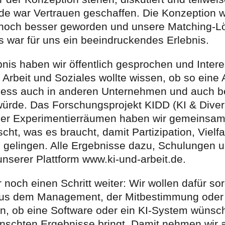
de war Vertrauen geschaffen. Die Konzeption w
n noch besser geworden und unsere Matching-
 war für uns ein beeindruckendes Erlebnis.
bnis haben wir öffentlich gesprochen und Inter
Arbeit und Soziales wollte wissen, ob so eine A
zess auch in anderen Unternehmen und auch be
 würde. Das Forschungsprojekt KIDD (KI & Divers
vier Experimentierräumen haben wir gemeinsam
scht, was es braucht, damit Partizipation, Viel
 gelingen. Alle Ergebnisse dazu, Schulungen u
unserer Plattform www.ki-und-arbeit.de.
 noch einen Schritt weiter: Wir wollen dafür so
 aus dem Management, der Mitbestimmung oder
en, ob eine Software oder ein KI-System wünsc
nschten Ergebnisse bringt. Damit nehmen wir 