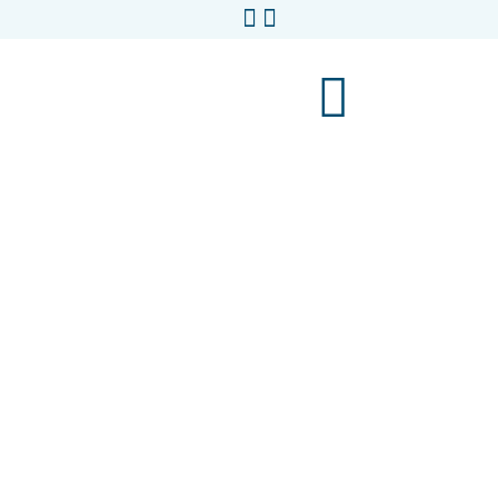


