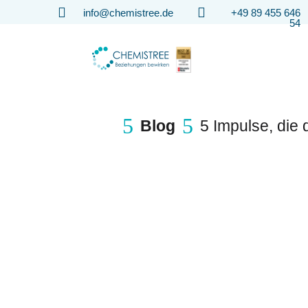


info@chemistree.de
+49 89 455 646
54
5
5
Blog
5 Impulse, die