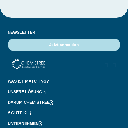
NEWSLETTER
Jetzt anmelden


‎ ‎ ‎ ‎
WAS IST MATCHING?
3
UNSERE LÖSUNG
3
DARUM CHEMISTREE
3
# GUTE KI
3
UNTERNEHMEN