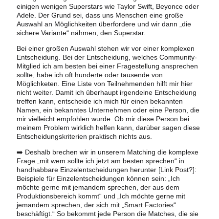
einigen wenigen Superstars wie Taylor Swift, Beyonce oder
Adele. Der Grund sei, dass uns Menschen eine große
Auswahl an Möglichkeiten überfordere und wir dann „die
sichere Variante“ nähmen, den Superstar.
Bei einer großen Auswahl stehen wir vor einer komplexen
Entscheidung. Bei der Entscheidung, welches Community-
Mitglied ich am besten bei einer Fragestellung ansprechen
sollte, habe ich oft hunderte oder tausende von
Möglichketen. Eine Liste von Teilnehmenden hilft mir hier
nicht weiter. Damit ich überhaupt irgendeine Entscheidung
treffen kann, entscheide ich mich für einen bekannten
Namen, ein bekanntes Unternehmen oder eine Person, die
mir vielleicht empfohlen wurde. Ob mir diese Person bei
meinem Problem wirklich helfen kann, darüber sagen diese
Entscheidungskriterien praktisch nichts aus.
➡️ Deshalb brechen wir in unserem Matching die komplexe
Frage „mit wem sollte ich jetzt am besten sprechen“ in
handhabbare Einzelentscheidungen herunter [Link Post?]:
Beispiele für Einzelentscheidungen können sein: „Ich
möchte gerne mit jemandem sprechen, der aus dem
Produktionsbereich kommt“ und „Ich möchte gerne mit
jemandem sprechen, der sich mit „Smart Factories“
beschäftigt.“ So bekommt jede Person die Matches, die sie