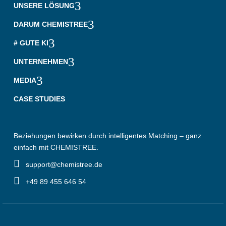
3
UNSERE LÖSUNG
3
DARUM CHEMISTREE
3
# GUTE KI
3
UNTERNEHMEN
3
MEDIA
CASE STUDIES
Beziehungen bewirken durch intelligentes Matching – ganz
einfach mit CHEMISTREE.

‎ ‎ ‎ support@chemistree.de

‎ ‎ ‎ +49 89 455 646 54