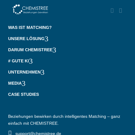


‎ ‎ ‎ ‎
WAS IST MATCHING?
3
UNSERE LÖSUNG
3
DARUM CHEMISTREE
3
# GUTE KI
3
UNTERNEHMEN
3
MEDIA
CASE STUDIES
Beziehungen bewirken durch intelligentes Matching – ganz
einfach mit CHEMISTREE.

‎ ‎ ‎ support@chemistree.de