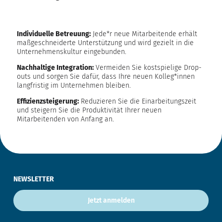
Individuelle Betreuung:
Jede*r neue Mitarbeitende erhält
maßgeschneiderte Unterstützung und wird gezielt in die
Unternehmenskultur eingebunden.
Nachhaltige Integration:
Vermeiden Sie kostspielige Drop-
outs und sorgen Sie dafür, dass Ihre neuen Kolleg*innen
langfristig im Unternehmen bleiben.
Effizienzsteigerung:
Reduzieren Sie die Einarbeitungszeit
und steigern Sie die Produktivität Ihrer neuen
Mitarbeitenden von Anfang an.
NEWSLETTER
Jetzt anmelden