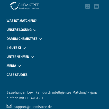


‎ ‎ ‎ ‎
WAS IST MATCHING?
3
UNSERE LÖSUNG
3
DARUM CHEMISTREE
3
# GUTE KI
3
UNTERNEHMEN
3
MEDIA
CASE STUDIES
Beziehungen bewirken durch intelligentes Matching – ganz
einfach mit CHEMISTREE.

‎ ‎ ‎ support@chemistree.de